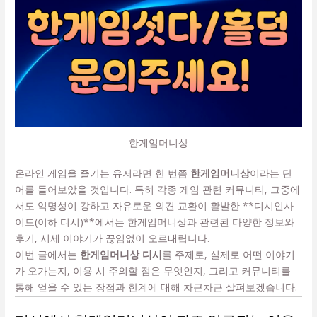
한게임머니상
온라인 게임을 즐기는 유저라면 한 번쯤
한게임머니상
이라는 단
어를 들어보았을 것입니다. 특히 각종 게임 관련 커뮤니티, 그중에
서도 익명성이 강하고 자유로운 의견 교환이 활발한 **디시인사
이드(이하 디시)**에서는 한게임머니상과 관련된 다양한 정보와
후기, 시세 이야기가 끊임없이 오르내립니다.
이번 글에서는
한게임머니상 디시
를 주제로, 실제로 어떤 이야기
가 오가는지, 이용 시 주의할 점은 무엇인지, 그리고 커뮤니티를
통해 얻을 수 있는 장점과 한계에 대해 차근차근 살펴보겠습니다.